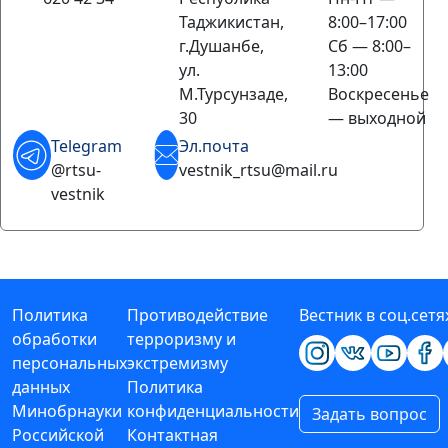
Таджикистан,
8:00–17:00
г.Душанбе,
Сб — 8:00–
ул.
13:00
М.Турсунзаде,
Воскресенье
30
— выходной
Telegram
Эл.почта
@rtsu-
vestnik_rtsu@mail.ru
vestnik
Политика
Противодействие
Вестник в соц.сетя
обработки
терроризму и
персональных
экстремизму
данных
Политика
Минобрнауки
конфиденциальности
Задать вопрос
Российской
Контактная