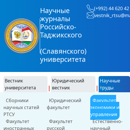
(+992) 44 620 42
Научные
vestnik_rtsu@ma
журналы
Российско-
Таджикского
(Славянского)
университета
Вестник
Юридический
Научные
|
|
университета
вестник
труды
Сборники
Юридический
Факультет
научных статей
факультет
экономики и
РТСУ
управления
Факультет
Факультет
Естественно-
иностранных
русской
научный