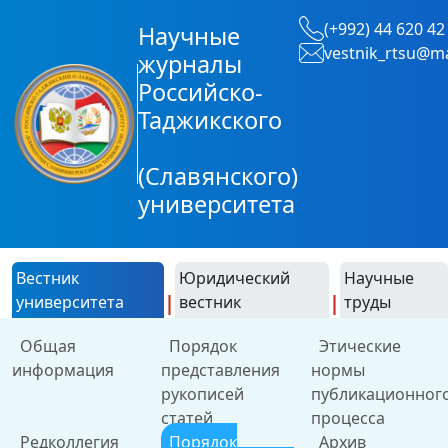
(+992) 44 620 42
Научные
vestnik_rtsu@ma
журналы
Российско-
Таджикского
(Славянского)
университета
Вестник
Юридический
Научные
|
|
университета
вестник
труды
Общая
Порядок
Этические
информация
представления
нормы
рукописей
публикационног
статей
процесса
Редколлегия
Порядок
Архив