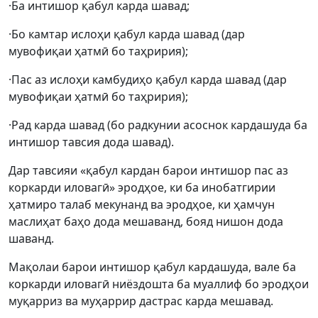
·Ба интишор қабул карда шавад;
·Бо камтар ислоҳи қабул карда шавад (дар
мувофиқаи ҳатмӣ бо таҳририя);
·Пас аз ислоҳи камбудиҳо қабул карда шавад (дар
мувофиқаи ҳатмӣ бо таҳририя);
·Рад карда шавад (бо радкунии асоснок кардашуда ба
интишор тавсия дода шавад).
Дар тавсияи «қабул кардан барои интишор пас аз
коркарди иловагӣ» эродҳое, ки ба инобатгирии
ҳатмиро талаб мекунанд ва эродҳое, ки ҳамчун
маслиҳат баҳо дода мешаванд, бояд нишон дода
шаванд.
Мақолаи барои интишор қабул кардашуда, вале ба
коркарди иловагӣ ниёздошта ба муаллиф бо эродҳои
муқарриз ва муҳаррир дастрас карда мешавад.