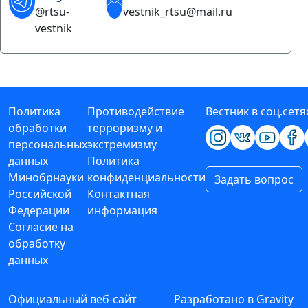
@rtsu-
vestnik_rtsu@mail.ru
vestnik
Политика
Противодействие
Вестник в соц.сетя
обработки
терроризму и
персональных
экстремизму
данных
Политика
Минобрнауки
конфиденциальности
Задать вопрос
Российской
Контактная
Федерации
информация
Согласие на
обработку
данных
Официальный веб-сайт
Разработано в
Gravity