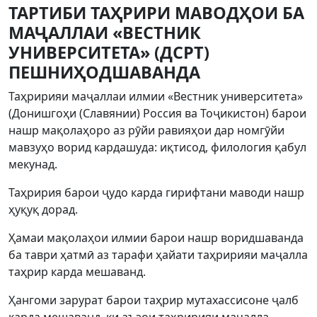
ТАРТИБИ ТАҲРИРИ МАВОДҲОИ БА
МАҶАЛЛАИ «ВЕСТНИК
УНИВЕРСИТЕТА» (ДСРТ)
ПЕШНИҲОДШАВАНДА
Таҳририяи маҷаллаи илмии «Вестник университета»
(Донишгоҳи (Славянии) Россия ва Тоҷикистон) барои
нашр мақолаҳоро аз рӯйи равияҳои дар номгӯйи
мавзуҳо ворид кардашуда: иқтисод, филология қабул
мекунад.
Таҳририя барои ҷудо карда гирифтани маводи нашр
ҳуқуқ дорад.
Ҳамаи мақолаҳои илмии барои нашр воридшаванда
ба таври ҳатмӣ аз тарафи ҳайати таҳририяи маҷалла
таҳрир карда мешаванд.
Ҳангоми зарурат барои таҳрир мутахассисоне ҷалб