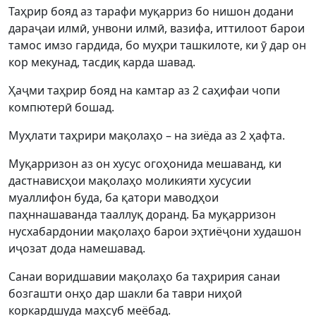
Таҳрир бояд аз тарафи муқарриз бо нишон додани
дараҷаи илмӣ, унвони илмӣ, вазифа, иттилоот барои
тамос имзо гардида, бо муҳри ташкилоте, ки ӯ дар он
кор мекунад, тасдиқ карда шавад.
Ҳаҷми таҳрир бояд на камтар аз 2 саҳифаи чопи
компютерӣ бошад.
Муҳлати таҳрири мақолаҳо – на зиёда аз 2 ҳафта.
Муқарризон аз он хусус огоҳонида мешаванд, ки
дастнависҳои мақолаҳо моликияти хусусии
муаллифон буда, ба қатори маводҳои
паҳннашаванда тааллуқ доранд. Ба муқарризон
нусхабардонии мақолаҳо барои эҳтиёҷони худашон
иҷозат дода намешавад.
Санаи воридшавии мақолаҳо ба таҳририя санаи
бозгашти онҳо дар шакли ба таври ниҳоӣ
коркардшуда маҳсуб меёбад.