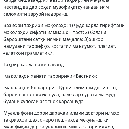
карда мешаванд, ки аъзои таҳририяи маҷалла
нестанд ва дар соҳаи мувофиқаткунандаи илм
салоҳияти зарурӣ надоранд.
Вазифаи таҳрири мақолаҳо: 1) ҷудо карда гирифтани
мақолаҳои сифати илмиашон паст; 2) баланд
бардоштани сатҳи илмии маҷалла; 3)ошкор
намудани таҳрифҳо, костагии маълумот, плагиат,
ғалатҳои грамматикӣ.
Таҳрир карда намешаванд:
·мақолаҳои ҳайати таҳририяи «Вестник»;
·мақолаҳои бо қарори Шӯрои олимони донишгоҳ
барои нашр тавсияшуда, вале дар сурати мавҷуд
будани хулосаи асоснок кардашуда.
Муаллифони дорои дараҷаи илмии доктори илмҳо
тақризҳои шахсонеро пешниҳод мекунанд, ки
мувофиқан дорои унвони илмии доктори илмҳо,