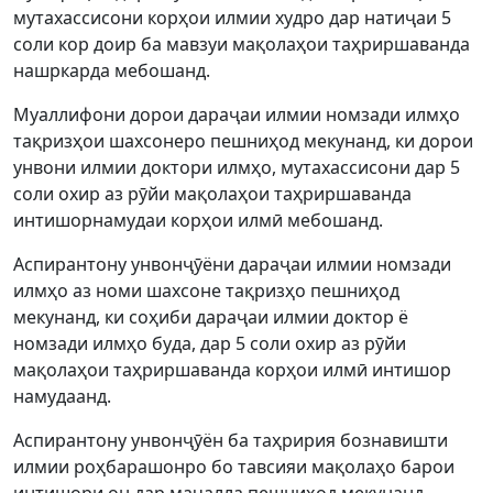
мутахассисони корҳои илмии худро дар натиҷаи 5
соли кор доир ба мавзуи мақолаҳои таҳриршаванда
нашркарда мебошанд.
Муаллифони дорои дараҷаи илмии номзади илмҳо
тақризҳои шахсонеро пешниҳод мекунанд, ки дорои
унвони илмии доктори илмҳо, мутахассисони дар 5
соли охир аз рӯйи мақолаҳои таҳриршаванда
интишорнамудаи корҳои илмӣ мебошанд.
Аспирантону унвонҷӯёни дараҷаи илмии номзади
илмҳо аз номи шахсоне тақризҳо пешниҳод
мекунанд, ки соҳиби дараҷаи илмии доктор ё
номзади илмҳо буда, дар 5 соли охир аз рӯйи
мақолаҳои таҳриршаванда корҳои илмӣ интишор
намудаанд.
Аспирантону унвонҷӯён ба таҳририя бознавишти
илмии роҳбарашонро бо тавсияи мақолаҳо барои