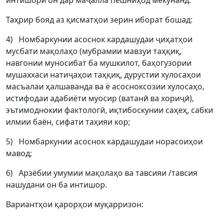
интишори он дар маҷалла пешниҳод мекунанд.
Таҳрир бояд аз қисматҳои зерин иборат бошад:
4) Номбаркунии асоснок кардашудаи ҷиҳатҳои
мусбати мақолаҳо (мубрамии мавзуи таҳқиқ,
навгонии муносибат ба мушкилот, баҳогузории
мушаххаси натиҷаҳои таҳқиқ, дурустии хулосаҳои
масъалаи ҳалшаванда ва ё асосноксозии хулосаҳо,
истифодаи адабиёти муосир (ватанӣ ва хориҷӣ),
эътимоднокии фактологӣ, иқтибоскунии саҳеҳ, сабки
илмии баён, сифати таҳияи кор;
5) Номбаркунии асоснок кардашудаи норасоиҳои
мавод;
6) Арзёбии умумии мақолаҳо ва тавсияи /тавсия
нашудани он ба интишор.
Вариантҳои қарорҳои муқарризон: