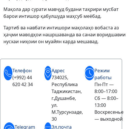
Мақола дар сурати мавҷуд будани таҳрири мусбат
барои интишор қабулшуда маҳсуб меёбад.
Тартиб ва навбати интишори мақолаҳо вобаста аз
ҳаҷми маводҳои нашршаванда ва санаи воридшавии
нусхаи ниҳоии он муайян карда мешавад.
Телефон
Адрес
Режим
(+992) 44
734025,
работы
620 42 34
Республика
Пн-Пт —
Таджикистан,
8:00–17:00
г.Душанбе,
Сб — 8:00–
ул.
13:00
М.Турсунзаде,
Воскресенье
30
— выходной
Telegram
Эл.почта